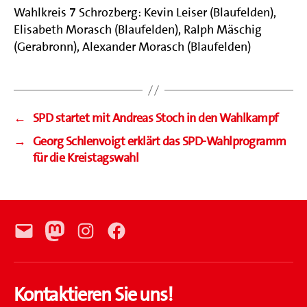
Wahlkreis 7 Schrozberg: Kevin Leiser (Blaufelden),
Elisabeth Morasch (Blaufelden), Ralph Mäschig
(Gerabronn), Alexander Morasch (Blaufelden)
←
SPD startet mit Andreas Stoch in den Wahlkampf
→
Georg Schlenvoigt erklärt das SPD-Wahlprogramm
für die Kreistagswahl
E-
Mastodon
Instagram
Facebook
Mail
Kontaktieren Sie uns!