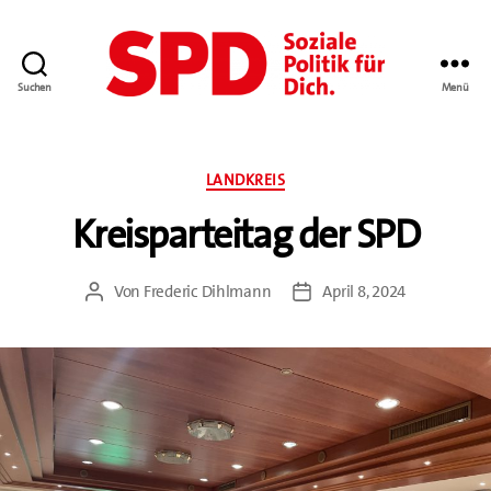
Suchen
Menü
SPD
im
Landkreis
Kategorien
Schwäbisch
LANDKREIS
Hall
Kreisparteitag der SPD
Von
Frederic Dihlmann
April 8, 2024
Beitragsautor
Beitragsdatum