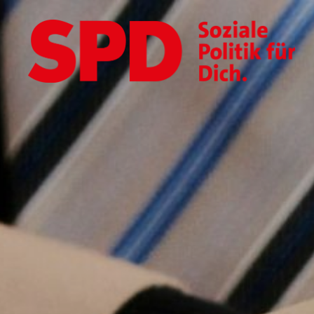
SPD
im
Landkreis
Schwäbisch
Hall